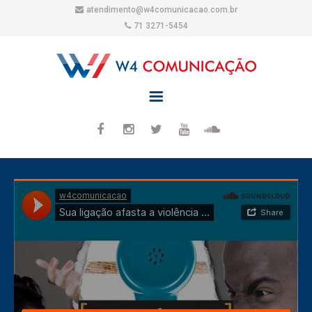
atendimento@w4comunicacao.com.br
71 3271-5454