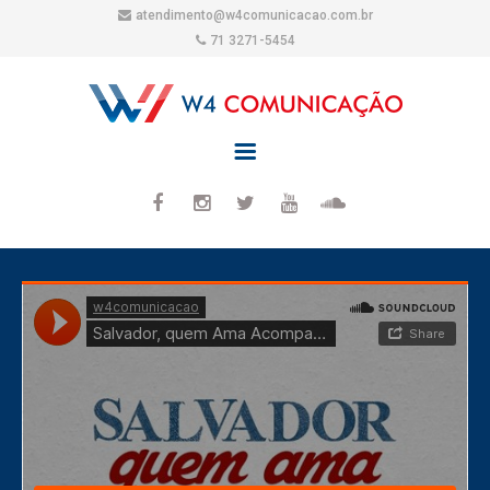
atendimento@w4comunicacao.com.br
71 3271-5454