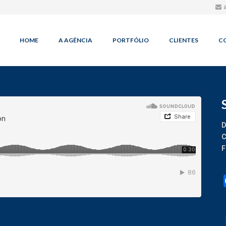
HOME
A AGÊNCIA
PORTFÓLIO
CLIENTES
C
D
C
F