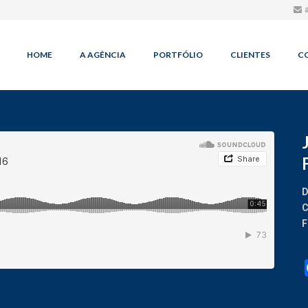
HOME
A AGÊNCIA
PORTFÓLIO
CLIENTES
C
D
C
F