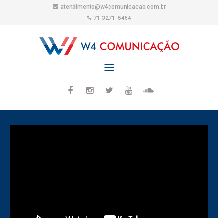
atendimento@w4comunicacao.com.br
71 3271-5454