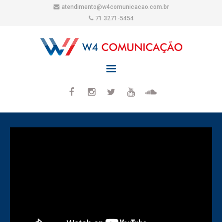
atendimento@w4comunicacao.com.br
71 3271-5454