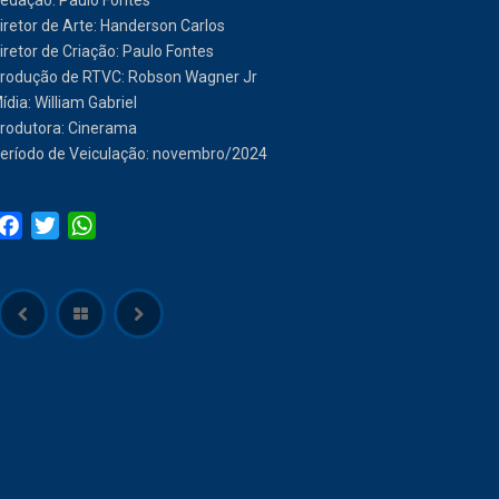
edação: Paulo Fontes
iretor de Arte: Handerson Carlos
iretor de Criação: Paulo Fontes
rodução de RTVC: Robson Wagner Jr
ídia: William Gabriel
rodutora: Cinerama
eríodo de Veiculação: novembro/2024
Facebook
Twitter
WhatsApp