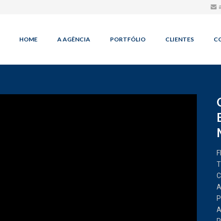
HOME
A AGÊNCIA
PORTFÓLIO
CLIENTES
C
F
T
C
A
P
A