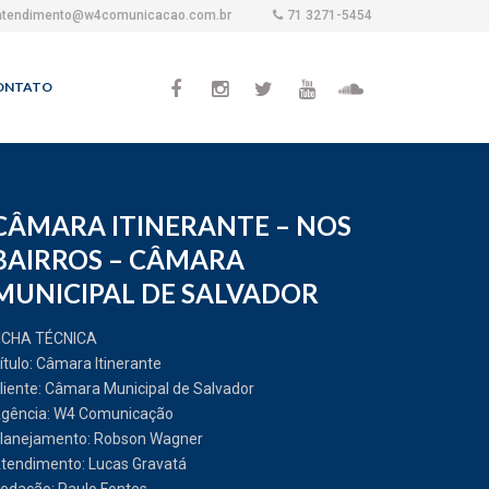
atendimento@w4comunicacao.com.br
71 3271-5454
ONTATO
CÂMARA ITINERANTE – NOS
BAIRROS – CÂMARA
MUNICIPAL DE SALVADOR
ICHA TÉCNICA
ítulo: Câmara Itinerante
liente: Câmara Municipal de Salvador
gência: W4 Comunicação
lanejamento: Robson Wagner
tendimento: Lucas Gravatá