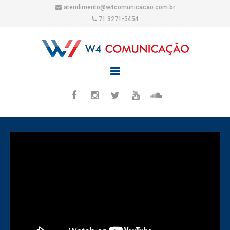
atendimento@w4comunicacao.com.br
71 3271-5454