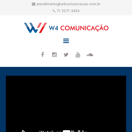
atendimento@w4comunicacao.com.br
71 3271-5454