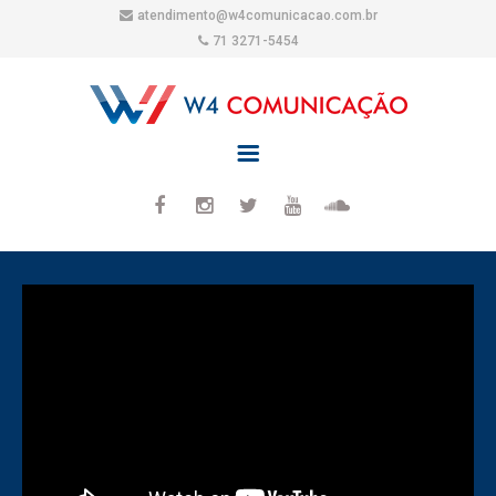
atendimento@w4comunicacao.com.br
71 3271-5454