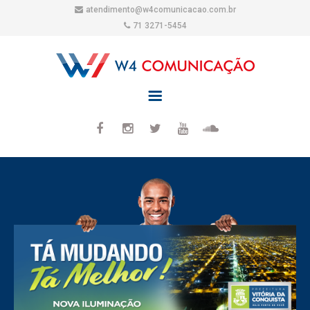
atendimento@w4comunicacao.com.br
71 3271-5454