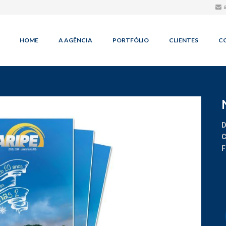
HOME
A AGÊNCIA
PORTFÓLIO
CLIENTES
C
D
C
F