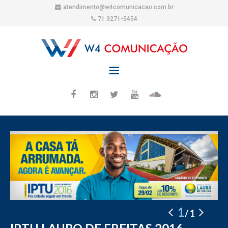
atendimento@w4comunicacao.com.br
71 3271-5454
1
1