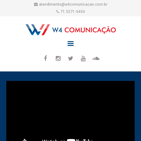
atendimento@w4comunicacao.com.br
71 3271-5454