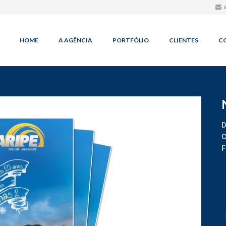
HOME
A AGÊNCIA
PORTFÓLIO
CLIENTES
C
D
C
F